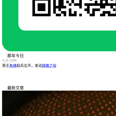
那年今日
A.D.1399
A
燕王
朱棣
起兵北平，发动
靖难之役
最新文章