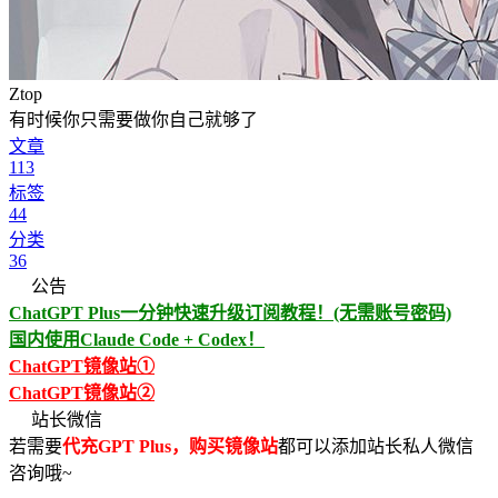
Ztop
有时候你只需要做你自己就够了
文章
113
标签
44
分类
36
公告
ChatGPT Plus一分钟快速升级订阅教程！(无需账号密码)
国内使用Claude Code + Codex！
ChatGPT镜像站①
ChatGPT镜像站②
站长微信
若需要
代充GPT Plus，购买镜像站
都可以添加站长私人微信
咨询哦~