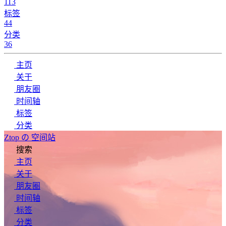
113
标签
44
分类
36
主页
关于
朋友圈
时间轴
标签
分类
Ztop の 空间站
搜索
主页
关于
朋友圈
时间轴
标签
分类