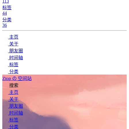
113
标签
44
分类
36
主页
关于
朋友圈
时间轴
标签
分类
Ztop の 空间站
搜索
主页
关于
朋友圈
时间轴
标签
分类