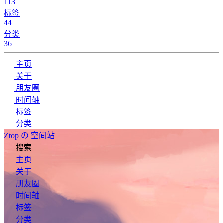
113
标签
44
分类
36
主页
关于
朋友圈
时间轴
标签
分类
Ztop の 空间站
搜索
主页
关于
朋友圈
时间轴
标签
分类