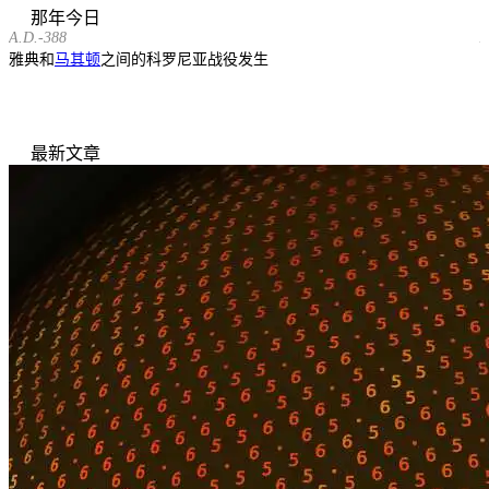
那年今日
A.D.-388
A
雅典和
马其顿
之间的科罗尼亚战役发生
最新文章