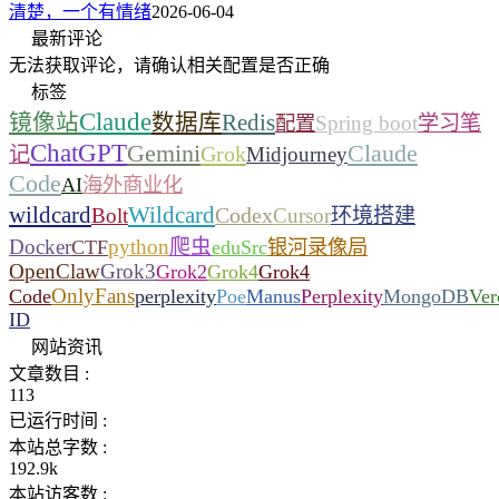
清楚，一个有情绪
2026-06-04
最新评论
无法获取评论，请确认相关配置是否正确
标签
Claude
镜像站
数据库
Redis
Spring boot
学习笔
配置
ChatGPT
Gemini
Claude
Grok
记
Midjourney
Code
AI
海外商业化
wildcard
Wildcard
Codex
Bolt
Cursor
环境搭建
Docker
python
爬虫
CTF
eduSrc
银河录像局
OpenClaw
Grok3
Grok2
Grok4
Grok4
OnlyFans
Code
perplexity
Poe
Manus
Perplexity
MongoDB
Ver
ID
网站资讯
文章数目 :
113
已运行时间 :
本站总字数 :
192.9k
本站访客数 :