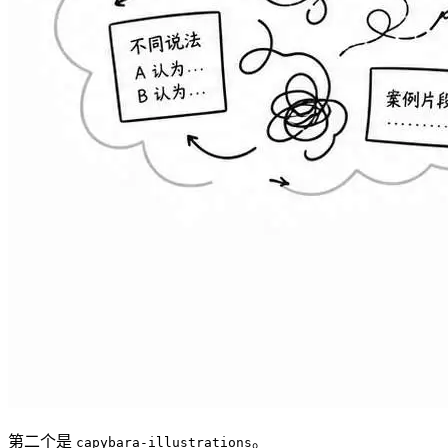
第二个是
。
capybara-illustrations