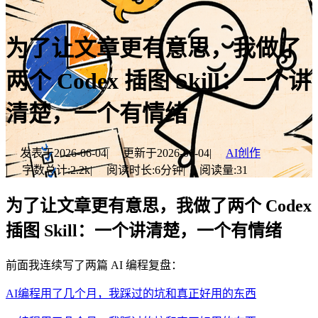
为了让文章更有意思，我做了
两个 Codex 插图 Skill：一个讲
清楚，一个有情绪
发表于
2026-06-04
|
更新于
2026-06-04
|
AI创作
|
字数总计:
2.2k
|
阅读时长:
6分钟
|
阅读量:
31
为了让文章更有意思，我做了两个 Codex
插图 Skill：一个讲清楚，一个有情绪
前面我连续写了两篇 AI 编程复盘：
AI编程用了几个月，我踩过的坑和真正好用的东西