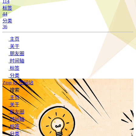
114
标签
44
分类
36
主页
关于
朋友圈
时间轴
标签
分类
Ztop の 空间站
搜索
主页
关于
朋友圈
时间轴
标签
分类