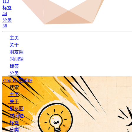
113
标签
44
分类
36
主页
关于
朋友圈
时间轴
标签
分类
Ztop の 空间站
搜索
主页
关于
朋友圈
时间轴
标签
分类