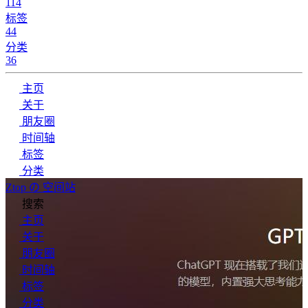
114
标签
44
分类
36
主页
关于
朋友圈
时间轴
标签
分类
Ztop の 空间站
搜索
主页
关于
朋友圈
时间轴
标签
分类