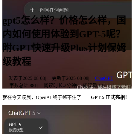
gpt5怎么样？价格怎么样，国
内如何使用体验到GPT-5呢？
附GPT快速升级Plus计划保姆
级教程
发表于
2025-08-08
|
更新于
2025-08-08
|
ChatGPT
|
字数总计:
881
|
阅读时长:
2分钟
|
阅读量:
127
就在今天凌晨，OpenAI 终于憋不住了——
GPT-5 正式亮相！