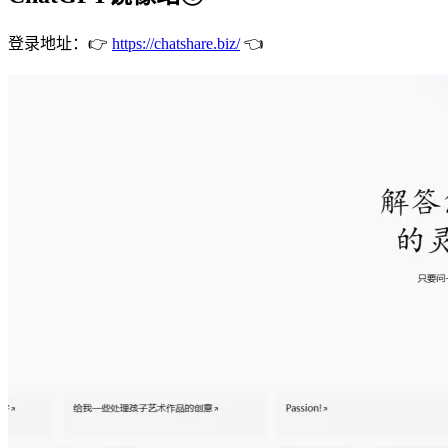
登录地址：👉
https://chatshare.biz/
👈