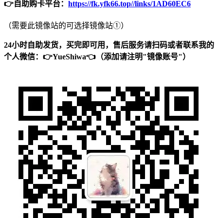
👉自助购卡平台：
https://fk.yfk66.top//links/1AD60EC6
（需要此镜像站的可选择镜像站①）
24小时自助发货，买完即可用，售后服务请扫码或者联系我的
个人微信：👉YueShiwa👈（添加请注明"镜像账号"）