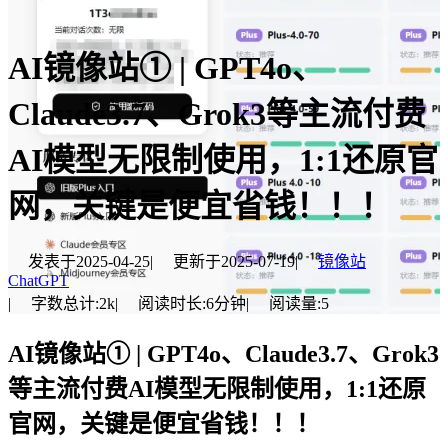
AI镜像站① | GPT4o、
Claude3.7、Grok3等主流付费
AI模型无限制使用，1:1还原官
网，关键是便宜省钱！！！
发表于
2025-04-25
|
更新于
2025-07-19
|
镜像站
ChatGPT
|
字数总计:
2k
|
阅读时长:
6分钟
|
阅读量:
5
AI镜像站① | GPT4o、Claude3.7、Grok3
等主流付费AI模型无限制使用，1:1还原
官网，关键是便宜省钱！！！