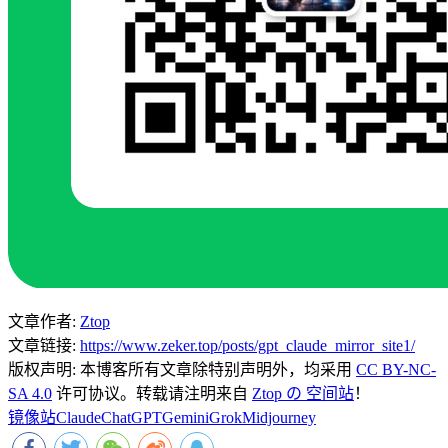
文章作者:
Ztop
文章链接:
https://www.zeker.top/posts/gpt_claude_mirror_site1/
版权声明:
本博客所有文章除特别声明外，均采用
CC BY-NC-
SA 4.0
许可协议。转载请注明来自
Ztop の 空间站
！
镜像站
Claude
ChatGPT
Gemini
Grok
Midjourney