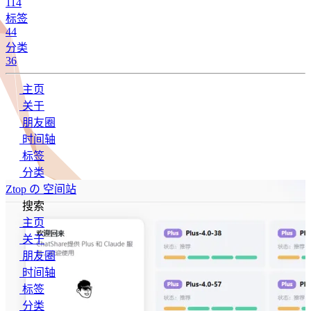
114
标签
44
分类
36
主页
关于
朋友圈
时间轴
标签
分类
Ztop の 空间站
搜索
主页
关于
朋友圈
时间轴
标签
分类