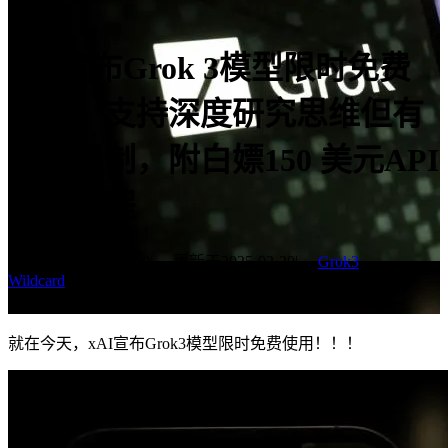
xAI宣布Grok 3模型限时免费
使用，支持深度研究思维但有
配额限制，附白嫖150 美元API
额度教程
发表于
2025-02-20
|
更新于
2025-02-20
|
Grok3
Wildcard
|
字数总计:
1.1k
|
阅读时长:
3分钟
|
阅读量:
6
就在今天，xAI宣布Grok3模型限时免费使用！！！