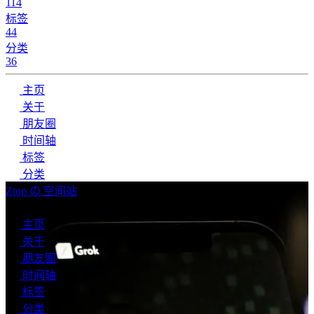
114
标签
44
分类
36
主页
关于
朋友圈
时间轴
标签
分类
Ztop の 空间站
搜索
主页
关于
朋友圈
时间轴
标签
分类