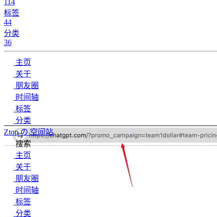
114
标签
44
分类
36
主页
关于
朋友圈
时间轴
标签
分类
Ztop の 空间站
搜索
主页
关于
朋友圈
时间轴
标签
分类