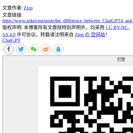
文章作者:
Ztop
文章链接:
https://www.zeker.top/posts/the_difference_between_ChatGPT4_and
版权声明:
本博客所有文章除特别声明外，均采用
CC BY-NC-
SA 4.0
许可协议。转载请注明来自
Ztop の 空间站
！
ChatGPT
打赏