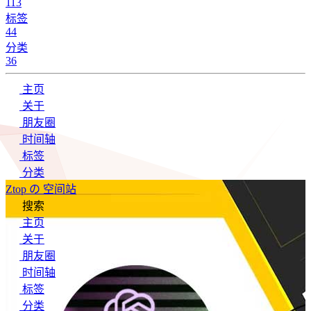
113
标签
44
分类
36
主页
关于
朋友圈
时间轴
标签
分类
Ztop の 空间站
搜索
主页
关于
朋友圈
时间轴
标签
分类