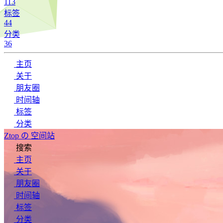
113
标签
44
分类
36
主页
关于
朋友圈
时间轴
标签
分类
Ztop の 空间站
搜索
主页
关于
朋友圈
时间轴
标签
分类